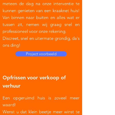
meteen de dag na onze interventie te
kunnen genieten van een kraaknet huis!
Van binnen naar buiten en alles wat er
tussen zit, nemen wij graag snel en
professioneel voor onze rekening.
Discreet, snel en uitermate grondig, da's
ons ding!
Project voorbeeld
Opfrissen voor verkoop of
verhuur
Een opgeruimd huis is zoveel meer
waard!
Wenst u dat klein beetje meer winst te