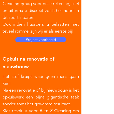
Cleaning graag voor onze rekening, snel
en uitermate discreet zoals het hoort in
dit soort situatie.
Ook indien huurders u belastten met
teveel rommel zijn wij er als eerste bij!
Project voorbeeld
Opkuis na renovatie of
nieuwbouw
Het stof kruipt waar geen mens gaan
kan!
Na een renovatie of bij nieuwbouw is het
opkuiswerk een bijna gigantische taak
zonder soms het gewenste resultaat.
Kies resoluut voor
A to Z Cleaning
om