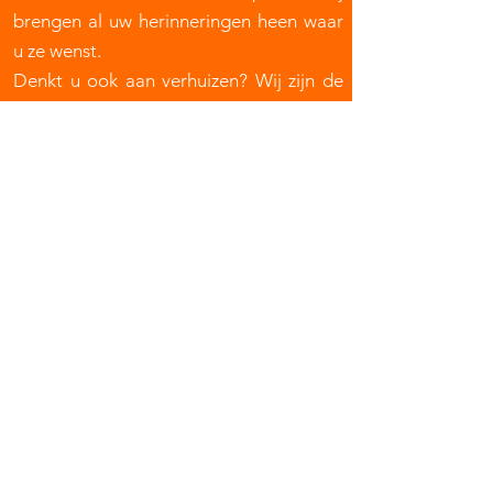
brengen al uw herinneringen heen waar
u ze wenst.
Denkt u ook aan verhuizen? Wij zijn de
ideale partner om snel en zorgzaam uw
goederen te transporteren van verleden
naar toekomst.
Even geen plaats? Geef ons een belletje,
wij hebben duizenden m² opslag!
"Snel, efficiënt en vooral discreet dat
zijn onze pijlers,
we werken met