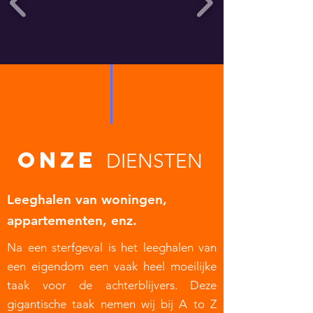
ONZE
DIENSTEN
Leeghalen van woningen,
appartementen, enz.
Na een sterfgeval is het leeghalen van
een eigendom een vaak heel moeilijke
taak voor de achterblijvers. Deze
gigantische taak nemen wij bij A to Z