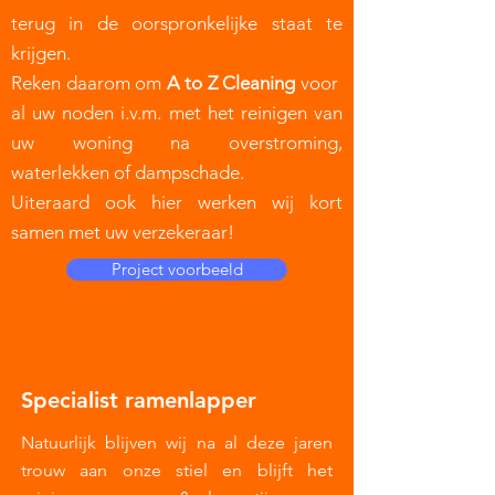
terug in de oorspronkelijke staat te
krijgen.
Reken daarom om
A to Z Cleaning
voor
al uw noden i.v.m. met het reinigen van
uw woning na overstroming,
waterlekken of dampschade.
Uiteraard ook hier werken wij kort
samen met uw verzekeraar!
Project voorbeeld
Specialist ramenlapper
Natuurlijk blijven wij na al deze jaren
trouw aan onze stiel en blijft het